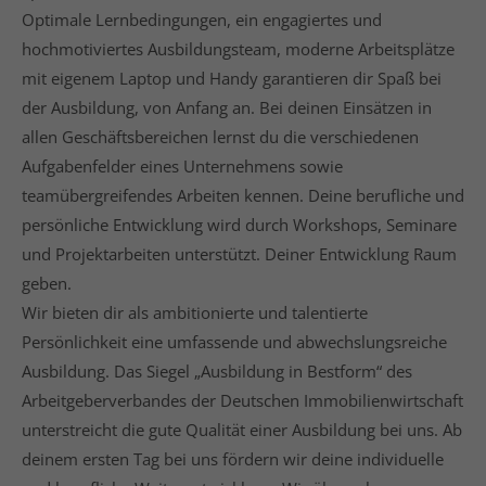
info@yourdomain.com
Optimale Lernbedingungen, ein engagiertes und
hochmotiviertes Ausbildungsteam, moderne Arbeitsplätze
About us
mit eigenem Laptop und Handy garantieren dir Spaß bei
der Ausbildung, von Anfang an. Bei deinen Einsätzen in
Lorem ipsum dolor sit amet, consectetuer
adipiscing elit.
allen Geschäftsbereichen lernst du die verschiedenen
Aufgabenfelder eines Unternehmens sowie
Aenean commodo ligula eget dolor. Aenean massa.
teamübergreifendes Arbeiten kennen. Deine berufliche und
Cum sociis natoque penatibus et magnis dis
parturient montes, nascetur ridiculus mus. Donec
persönliche Entwicklung wird durch Workshops, Seminare
quam felis, ultricies nec.
und Projektarbeiten unterstützt. Deiner Entwicklung Raum
geben.
Wir bieten dir als ambitionierte und talentierte
Persönlichkeit eine umfassende und abwechslungsreiche
Ausbildung. Das Siegel „Ausbildung in Bestform“ des
Arbeitgeberverbandes der Deutschen Immobilienwirtschaft
unterstreicht die gute Qualität einer Ausbildung bei uns. Ab
deinem ersten Tag bei uns fördern wir deine individuelle