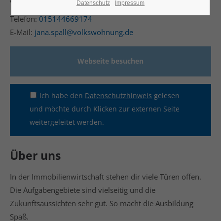
Datenschutz
Impressum
Telefon:
015144669174
24h
E-Mail:
jana.spall@volkswohnung.de
/ 365days
Webseite besuchen
We offer support for our customers
Mon - Fri 8:00am - 5:00pm
(GMT +1)
Ich habe den
Datenschutzhinweis
gelesen
und möchte durch Klicken zur externen Seite
Get in touch
weitergeleitet werden.
Cybersteel Inc.
376-293 City Road, Suite 600
Über uns
San Francisco, CA 94102
In der Immobilienwirtschaft stehen dir viele Türen offen.
Have any questions?
Die Aufgabengebiete sind vielseitig und die
+44 1234 567 890
Zukunftsaussichten sehr gut. So macht die Ausbildung
Spaß.
Drop us a line