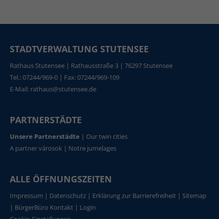
STADTVERWALTUNG STUTENSEE
Rathaus Stutensee | Rathausstraße 3 | 76297 Stutensee
Tel.: 07244/969-0 | Fax: 07244/969-109
E-Mail:
rathaus@stutensee.de
PARTNERSTÄDTE
Unsere Partnerstädte
|
Our twin cities
A partner városok
|
Notre jumelages
ALLE ÖFFNUNGSZEITEN
Impressum
|
Datenschutz
|
Erklärung zur Barrierefreiheit
|
Sitemap
|
BürgerBüro Kontakt
|
Login