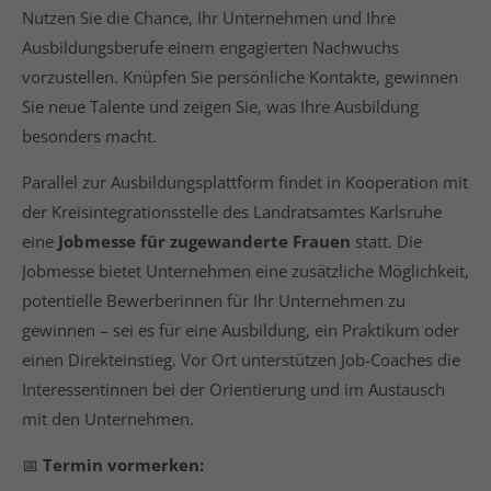
info@yourdomain.com
Nutzen Sie die Chance, Ihr Unternehmen und Ihre
Ausbildungsberufe einem engagierten Nachwuchs
About us
vorzustellen. Knüpfen Sie persönliche Kontakte, gewinnen
Sie neue Talente und zeigen Sie, was Ihre Ausbildung
Lorem ipsum dolor sit amet, consectetuer
besonders macht.
adipiscing elit.
Aenean commodo ligula eget dolor. Aenean massa.
Parallel zur Ausbildungsplattform findet in Kooperation mit
Cum sociis natoque penatibus et magnis dis
der Kreisintegrationsstelle des Landratsamtes Karlsruhe
parturient montes, nascetur ridiculus mus. Donec
eine
Jobmesse für zugewanderte Frauen
statt. Die
quam felis, ultricies nec.
Jobmesse bietet Unternehmen eine zusätzliche Möglichkeit,
potentielle Bewerberinnen für Ihr Unternehmen zu
gewinnen – sei es für eine Ausbildung, ein Praktikum oder
einen Direkteinstieg. Vor Ort unterstützen Job-Coaches die
Interessentinnen bei der Orientierung und im Austausch
mit den Unternehmen.
📅
Termin vormerken: