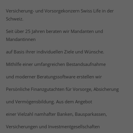
info@yourdomain.com
Versicherung- und Vorsorgekonzern Swiss Life in der
About us
Schweiz.
Lorem ipsum dolor sit amet, consectetuer
Seit über 25 Jahren beraten wir Mandanten und
adipiscing elit.
Mandantinnen
Aenean commodo ligula eget dolor. Aenean massa.
auf Basis ihrer individuellen Ziele und Wünsche.
Cum sociis natoque penatibus et magnis dis
parturient montes, nascetur ridiculus mus. Donec
Mithilfe einer umfangreichen Bestandsaufnahme
quam felis, ultricies nec.
und moderner Beratungssoftware erstellen wir
Persönliche Finanzgutachten für Vorsorge, Absicherung
und Vermögensbildung. Aus dem Angebot
einer Vielzahl namhafter Banken, Bausparkassen,
Versicherungen und Investmentgesellschaften