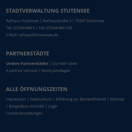
STADTVERWALTUNG STUTENSEE
Rathaus Stutensee | Rathausstraße 3 | 76297 Stutensee
Tel.: 07244/969-0 | Fax: 07244/969-109
E-Mail:
rathaus@stutensee.de
PARTNERSTÄDTE
Unsere Partnerstädte
|
Our twin cities
A partner városok
|
Notre jumelages
ALLE ÖFFNUNGSZEITEN
Impressum
|
Datenschutz
|
Erklärung zur Barrierefreiheit
|
Sitemap
|
BürgerBüro Kontakt
|
Login
Cookie-Einstellungen