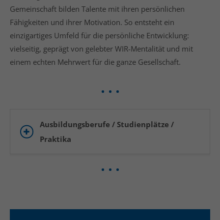
info@yourdomain.com
Gemeinschaft bilden Talente mit ihren persönlichen
Fähigkeiten und ihrer Motivation. So entsteht ein
About us
einzigartiges Umfeld für die persönliche Entwicklung:
vielseitig, geprägt von gelebter WIR-Mentalität und mit
Lorem ipsum dolor sit amet, consectetuer
adipiscing elit.
einem echten Mehrwert für die ganze Gesellschaft.
Aenean commodo ligula eget dolor. Aenean massa.
Cum sociis natoque penatibus et magnis dis
parturient montes, nascetur ridiculus mus. Donec
quam felis, ultricies nec.
Ausbildungsberufe / Studienplätze /
Praktika