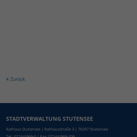
Zurück
STADTVERWALTUNG STUTENSEE
Rathaus Stutensee | Rathausstraße 3 | 76297 Stutensee
Tel.: 07244/969-0 | Fax: 07244/969-109