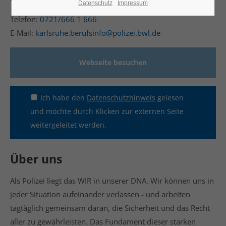
Datenschutz
Impressum
Telefon:
0721/666 1 666
24h
E-Mail:
karlsruhe.berufsinfo@polizei.bwl.de
/ 365days
Webseite besuchen
We offer support for our customers
Mon - Fri 8:00am - 5:00pm
(GMT +1)
Ich habe den
Datenschutzhinweis
gelesen
und möchte durch Klicken zur externen Seite
Get in touch
weitergeleitet werden.
Cybersteel Inc.
376-293 City Road, Suite 600
Über uns
San Francisco, CA 94102
Als Polizei liegt das WIR in unserer DNA. Wir können uns in
Have any questions?
jeder Situation aufeinander verlassen - und arbeiten
+44 1234 567 890
tagtäglich gemeinsam daran, die Sicherheit und das Recht
aller zu gewährleisten. Das Fundament dieser starken
Drop us a line