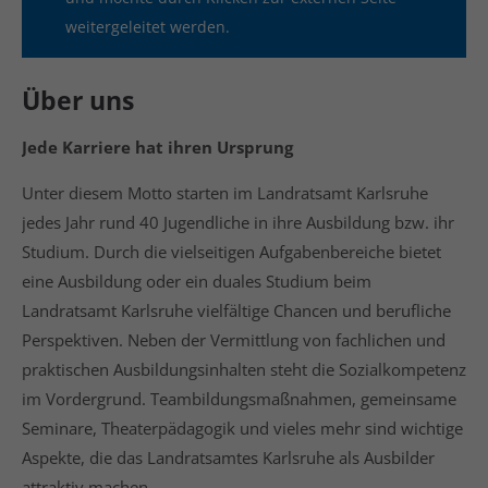
info@yourdomain.com
weitergeleitet werden.
About us
Über uns
Lorem ipsum dolor sit amet, consectetuer
adipiscing elit.
Jede Karriere hat ihren Ursprung
Aenean commodo ligula eget dolor. Aenean massa.
Unter diesem Motto starten im Landratsamt Karlsruhe
Cum sociis natoque penatibus et magnis dis
jedes Jahr rund 40 Jugendliche in ihre Ausbildung bzw. ihr
parturient montes, nascetur ridiculus mus. Donec
quam felis, ultricies nec.
Studium. Durch die vielseitigen Aufgabenbereiche bietet
eine Ausbildung oder ein duales Studium beim
Landratsamt Karlsruhe vielfältige Chancen und berufliche
Perspektiven. Neben der Vermittlung von fachlichen und
praktischen Ausbildungsinhalten steht die Sozialkompetenz
im Vordergrund. Teambildungsmaßnahmen, gemeinsame
Seminare, Theaterpädagogik und vieles mehr sind wichtige
Aspekte, die das Landratsamtes Karlsruhe als Ausbilder
attraktiv machen.