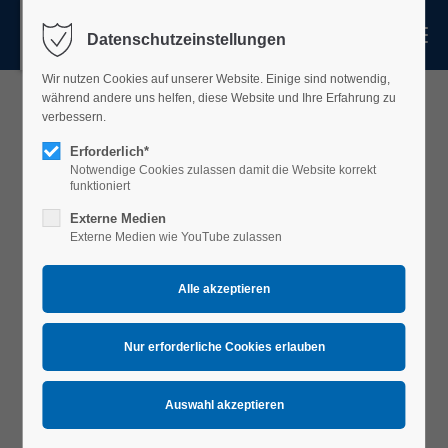
Menu
Datenschutzeinstellungen
Login
Wir nutzen Cookies auf unserer Website. Einige sind notwendig,
Benutzername
während andere uns helfen, diese Website und Ihre Erfahrung zu
verbessern.
Erforderlich*
Notwendige Cookies zulassen damit die Website korrekt
Passwort
funktioniert
Externe Medien
Externe Medien wie YouTube zulassen
Anmelden
Register
|
Lost your password?
Support
Landratsamt
Lorem ipsum dolor sit amet: