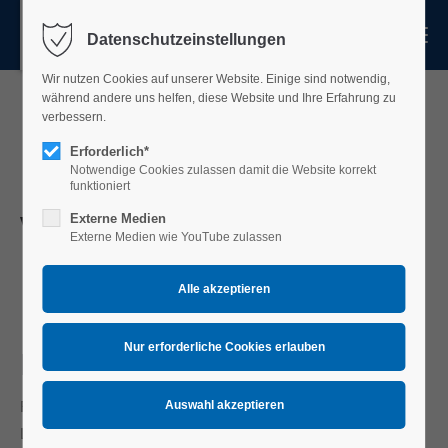
Menu
Datenschutzeinstellungen
Login
Wir nutzen Cookies auf unserer Website. Einige sind notwendig,
Benutzername
während andere uns helfen, diese Website und Ihre Erfahrung zu
verbessern.
Fasanenbrot
Erforderlich*
Notwendige Cookies zulassen damit die Website korrekt
Passwort
funktioniert
Vollkornbaeckere
Externe Medien
Externe Medien wie YouTube zulassen
i
Anmelden
Register
|
Lost your password?
Kontakt
Support
Fasanenbrot Vollkornbaeckerei
Lorem ipsum dolor sit amet:
Lorenzstrasse 7, 76297 Stutensee