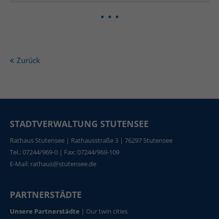
info@yourdomain.com
About us
Lorem ipsum dolor sit amet, consectetuer
Zurück
adipiscing elit.
Aenean commodo ligula eget dolor. Aenean massa.
Cum sociis natoque penatibus et magnis dis
parturient montes, nascetur ridiculus mus. Donec
quam felis, ultricies nec.
STADTVERWALTUNG STUTENSEE
Rathaus Stutensee | Rathausstraße 3 | 76297 Stutensee
Tel.: 07244/969-0 | Fax: 07244/969-109
E-Mail:
rathaus@stutensee.de
PARTNERSTÄDTE
Unsere Partnerstädte
|
Our twin cities