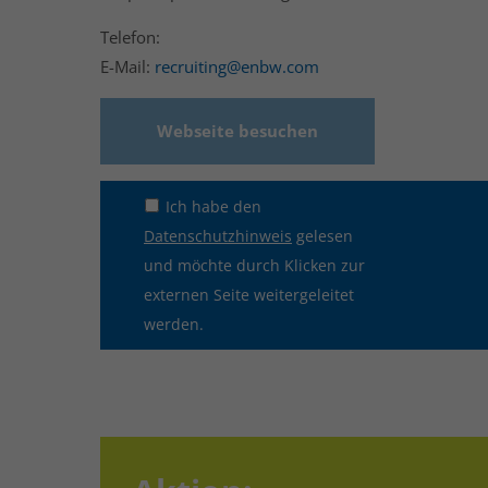
Telefon:
E-Mail:
recruiting@enbw.com
Webseite besuchen
Ich habe den
Datenschutzhinweis
gelesen
und möchte durch Klicken zur
externen Seite weitergeleitet
werden.