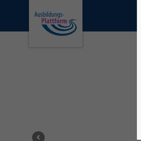
Login
Sup
Benutzername
Lorem i
2
Passwort
We offe
Anmelden
Mon - F
Register
|
Lost your password?