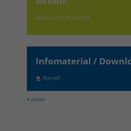
Aktion:
Exponat zum Mitmachen
Infomaterial / Downl
flyer.pdf
Zurück